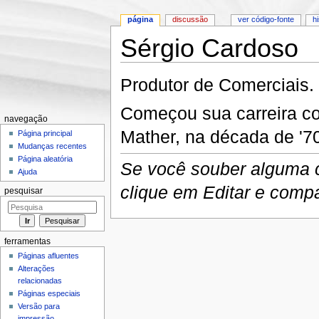
página
discussão
ver código-fonte
h
Sérgio Cardoso
Ir para:
navegação
,
pesquisa
Produtor de Comerciais.
Começou sua carreira c
navegação
Mather, na década de '7
Página principal
Mudanças recentes
Página aleatória
Se você souber alguma co
Ajuda
clique em Editar e comp
pesquisar
ferramentas
Páginas afluentes
Alterações
relacionadas
Páginas especiais
Versão para
impressão