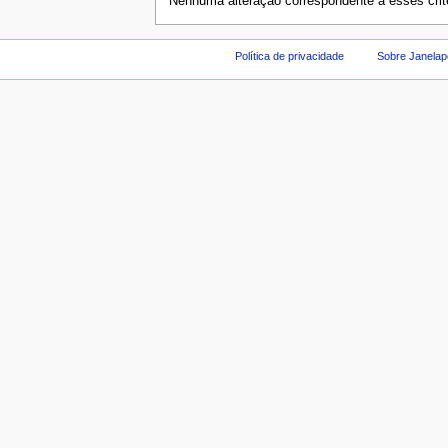
Nenhuma alteração correspondente a esses critér
Política de privacidade
Sobre Janelap