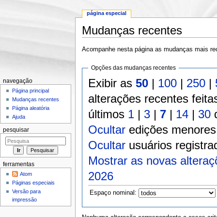
página especial
Mudanças recentes
Ir para:
navegação
,
pesquisa
Acompanhe nesta página as mudanças mais rec
Opções das mudanças recentes
Exibir as
50
|
100
|
250
|
navegação
Página principal
alterações recentes feita
Mudanças recentes
Página aleatória
últimos
1
|
3
|
7
|
14
|
30
d
Ajuda
Ocultar
edições menores
pesquisar
Ocultar
usuários registra
Mostrar as novas alteraç
ferramentas
2026
Atom
Páginas especiais
Versão para
Espaço nominal:
impressão