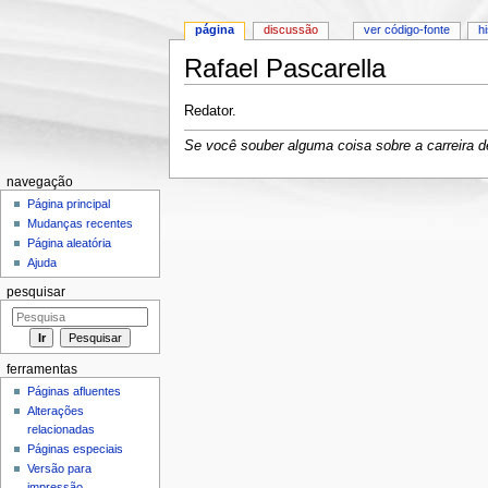
página
discussão
ver código-fonte
h
Rafael Pascarella
Ir para:
navegação
,
pesquisa
Redator.
Se você souber alguma coisa sobre a carreira de
navegação
Página principal
Mudanças recentes
Página aleatória
Ajuda
pesquisar
ferramentas
Páginas afluentes
Alterações
relacionadas
Páginas especiais
Versão para
impressão