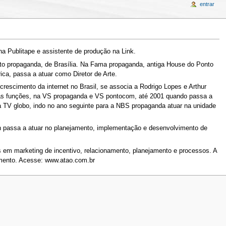
entrar
a Publitape e assistente de produção na Link.
tto propaganda, de Brasília. Na Fama propaganda, antiga House do Ponto
ca, passa a atuar como Diretor de Arte.
escimento da internet no Brasil, se associa a Rodrigo Lopes e Arthur
uas funções, na VS propaganda e VS pontocom, até 2001 quando passa a
TV globo, indo no ano seguinte para a NBS propaganda atuar na unidade
gn passa a atuar no planejamento, implementação e desenvolvimento de
m marketing de incentivo, relacionamento, planejamento e processos. A
gmento. Acesse: www.atao.com.br