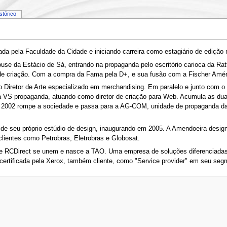
istórico
a pela Faculdade da Cidade e iniciando carreira como estagiário de edição n
use da Estácio de Sá, entrando na propaganda pelo escritório carioca da Ra
 de criação. Com a compra da Fama pela D+, e sua fusão com a Fischer Améri
retor de Arte especializado em merchandising. Em paralelo e junto com o cr
ta VS propaganda, atuando como diretor de criação para Web. Acumula as d
2002 rompe a sociedade e passa para a AG-COM, unidade de propaganda da 
 de seu próprio estúdio de design, inaugurando em 2005. A Amendoeira desi
lientes como Petrobras, Eletrobras e Globosat.
 RCDirect se unem e nasce a TAO. Uma empresa de soluções diferenciadas e
certificada pela Xerox, também cliente, como "Service provider" em seu se