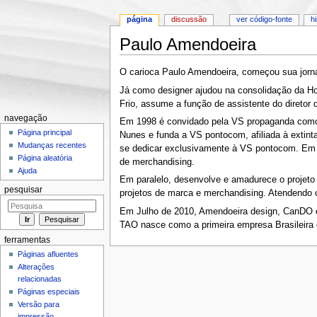
página
discussão
ver código-fonte
h
Paulo Amendoeira
Ir para:
navegação
,
pesquisa
O carioca Paulo Amendoeira, começou sua jornad
Já como designer ajudou na consolidação da Ho
Frio, assume a função de assistente do diretor
navegação
Em 1998 é convidado pela VS propaganda como Di
Página principal
Nunes e funda a VS pontocom, afiliada à extin
Mudanças recentes
se dedicar exclusivamente à VS pontocom. Em 
Página aleatória
de merchandising.
Ajuda
Em paralelo, desenvolve e amadurece o projeto
pesquisar
projetos de marca e merchandising. Atendendo c
Em Julho de 2010, Amendoeira design, CanDO e
TAO nasce como a primeira empresa Brasileira 
ferramentas
Páginas afluentes
Alterações
relacionadas
Páginas especiais
Versão para
impressão