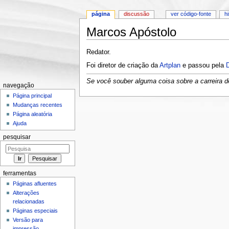
página
discussão
ver código-fonte
h
Marcos Apóstolo
Ir para:
navegação
,
pesquisa
Redator.
Foi diretor de criação da
Artplan
e passou pela
Se você souber alguma coisa sobre a carreira de
navegação
Página principal
Mudanças recentes
Página aleatória
Ajuda
pesquisar
ferramentas
Páginas afluentes
Alterações
relacionadas
Páginas especiais
Versão para
impressão