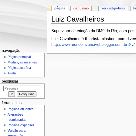
página
discussão
ver código-fonte
h
Luiz Cavalheiros
Ir para:
navegação
,
pesquisa
Supervisor de criação da DM9 do Rio, com pas
Luiz Cavalheiros é tb artista plástico, com div
http://www.mundoinvencivel.blogger.com.br
//
navegação
Página principal
Mudanças recentes
Página aleatória
Ajuda
pesquisar
ferramentas
Páginas afluentes
Alterações
relacionadas
Páginas especiais
Versão para
impressão