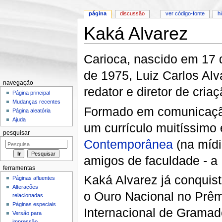
página
discussão
ver código-fonte
h
Kaká Alvarez
Ir para:
navegação
,
pesquisa
Carioca, nascido em 17 d
de 1975, Luiz Carlos Al
navegação
redator e diretor de cria
Página principal
Mudanças recentes
Formado em comunicação
Página aleatória
Ajuda
um currículo muitíssimo 
pesquisar
Contemporânea
(na mídi
amigos de faculdade - a 
ferramentas
Kaká Alvarez já conquis
Páginas afluentes
Alterações
o Ouro Nacional no Prêm
relacionadas
Páginas especiais
Internacional de Gramad
Versão para
impressão