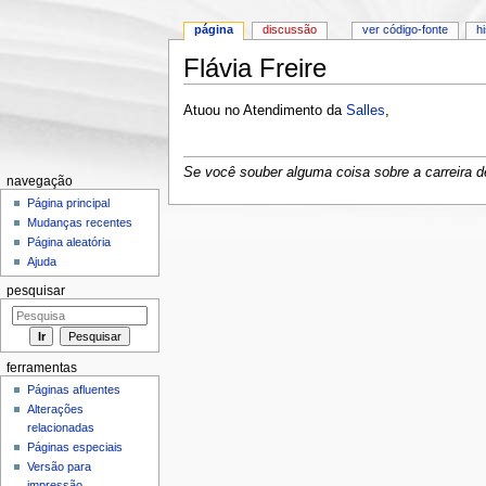
página
discussão
ver código-fonte
h
Flávia Freire
Ir para:
navegação
,
pesquisa
Atuou no Atendimento da
Salles
,
Se você souber alguma coisa sobre a carreira de
navegação
Página principal
Mudanças recentes
Página aleatória
Ajuda
pesquisar
ferramentas
Páginas afluentes
Alterações
relacionadas
Páginas especiais
Versão para
impressão