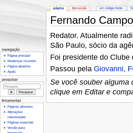
página
discussão
ver código-fonte
h
Fernando Campo
Ir para:
navegação
,
pesquisa
Redator. Atualmente rad
São Paulo, sócio da agê
navegação
Foi presidente do Clube 
Página principal
Mudanças recentes
Passou pela
Giovanni, 
Página aleatória
Ajuda
Se você souber alguma co
pesquisar
clique em Editar e comp
ferramentas
Páginas afluentes
Alterações
relacionadas
Páginas especiais
Versão para
impressão