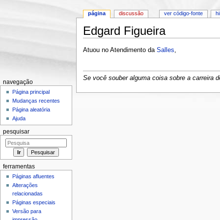
página
discussão
ver código-fonte
h
Edgard Figueira
Ir para:
navegação
,
pesquisa
Atuou no Atendimento da
Salles
,
Se você souber alguma coisa sobre a carreira de
navegação
Página principal
Mudanças recentes
Página aleatória
Ajuda
pesquisar
ferramentas
Páginas afluentes
Alterações
relacionadas
Páginas especiais
Versão para
impressão