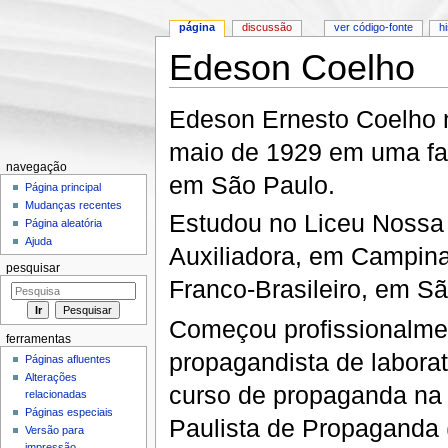
página
discussão
ver código-fonte
h
Edeson Coelho
Ir para:
navegação
,
pesquisa
Edeson Ernesto Coelho 
maio de 1929 em uma fa
navegação
em São Paulo.
Página principal
Mudanças recentes
Estudou no Liceu Nossa
Página aleatória
Ajuda
Auxiliadora, em Campina
pesquisar
Franco-Brasileiro, em Sã
Começou profissionalm
ferramentas
propagandista de laborat
Páginas afluentes
Alterações
curso de propaganda na
relacionadas
Páginas especiais
Paulista de Propaganda 
Versão para
impressão