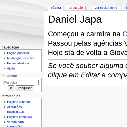
página
discussão
ver código-fonte
h
Daniel Japa
Ir para:
navegação
,
pesquisa
Começou a carreira na
G
Passou pelas agências 
navegação
Hoje stá de volta a Giov
Página principal
Mudanças recentes
Se você souber alguma co
Página aleatória
Ajuda
clique em Editar e comp
pesquisar
ferramentas
Páginas afluentes
Alterações
relacionadas
Páginas especiais
Versão para
impressão