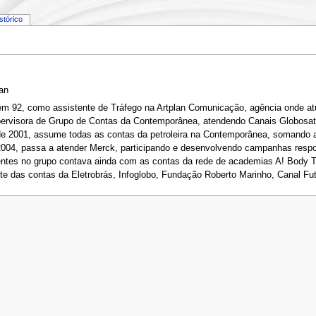
istórico
an
a, em 92, como assistente de Tráfego na Artplan Comunicação, agência onde a
rvisora de Grupo de Contas da Contemporânea, atendendo Canais Globosat, 
l de 2001, assume todas as contas da petroleira na Contemporânea, somando 
2004, passa a atender Merck, participando e desenvolvendo campanhas resp
lientes no grupo contava ainda com as contas da rede de academias A! Body 
nte das contas da Eletrobrás, Infoglobo, Fundação Roberto Marinho, Canal Futu