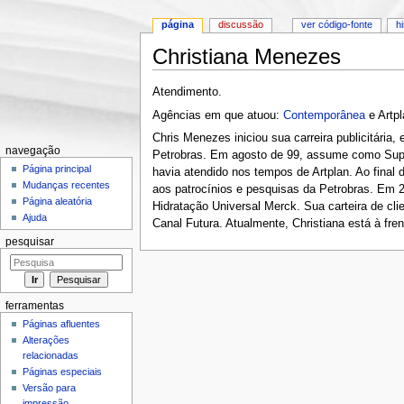
página
discussão
ver código-fonte
h
Christiana Menezes
Ir para:
navegação
,
pesquisa
Atendimento.
Agências em que atuou:
Contemporânea
e Artpl
Chris Menezes iniciou sua carreira publicitári
navegação
Petrobras. Em agosto de 99, assume como Supe
Página principal
havia atendido nos tempos de Artplan. Ao fina
Mudanças recentes
aos patrocínios e pesquisas da Petrobras. Em 
Página aleatória
Hidratação Universal Merck. Sua carteira de c
Ajuda
Canal Futura. Atualmente, Christiana está à fre
pesquisar
ferramentas
Páginas afluentes
Alterações
relacionadas
Páginas especiais
Versão para
impressão