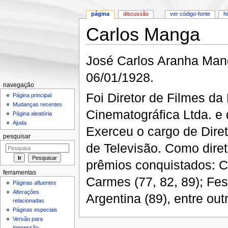
página
discussão
ver código-fonte
h
Carlos Manga
Ir para:
navegação
,
pesquisa
José Carlos Aranha Mang
06/01/1928.
navegação
Foi Diretor de Filmes da
Página principal
Mudanças recentes
Cinematográfica Ltda. e 
Página aleatória
Ajuda
Exerceu o cargo de Dire
pesquisar
de Televisão. Como diret
prêmios conquistados: C
ferramentas
Carmes (77, 82, 89); Fest
Páginas afluentes
Alterações
Argentina (89), entre out
relacionadas
Páginas especiais
Versão para
impressão