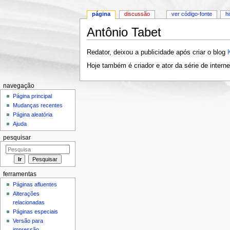
página
discussão
ver código-fonte
h
Antônio Tabet
Ir para:
navegação
,
pesquisa
Redator, deixou a publicidade após criar o blog
Hoje também é criador e ator da série de intern
navegação
Página principal
Mudanças recentes
Página aleatória
Ajuda
pesquisar
ferramentas
Páginas afluentes
Alterações
relacionadas
Páginas especiais
Versão para
impressão