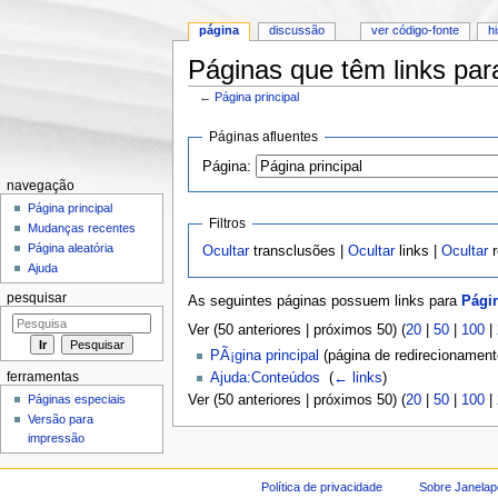
página
discussão
ver código-fonte
h
Páginas que têm links para
←
Página principal
Ir para:
navegação
,
pesquisa
Páginas afluentes
Página:
navegação
Página principal
Filtros
Mudanças recentes
Página aleatória
Ocultar
transclusões |
Ocultar
links |
Ocultar
r
Ajuda
pesquisar
As seguintes páginas possuem links para
Págin
Ver (50 anteriores | próximos 50) (
20
|
50
|
100
|
PÃ¡gina principal
(página de redirecionament
ferramentas
Ajuda:Conteúdos
‎
(
← links
)
Páginas especiais
Ver (50 anteriores | próximos 50) (
20
|
50
|
100
|
Versão para
impressão
Política de privacidade
Sobre Janelap