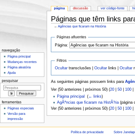
página
discussão
ver código-fonte
h
Páginas que têm links par
←
Agências que ficaram na História
Ir para:
navegação
,
pesquisa
Páginas afluentes
Página:
navegação
Página principal
Filtros
Mudanças recentes
Página aleatória
Ocultar
transclusões |
Ocultar
links |
Ocultar
r
Ajuda
pesquisar
As seguintes páginas possuem links para
Agênc
Ver (50 anteriores | próximos 50) (
20
|
50
|
100
|
Página principal
‎
(
← links
)
ferramentas
AgÃªncias que ficaram na HistÃ³ria
(página d
Páginas especiais
Ver (50 anteriores | próximos 50) (
20
|
50
|
100
|
Versão para
impressão
Política de privacidade
Sobre Janelap