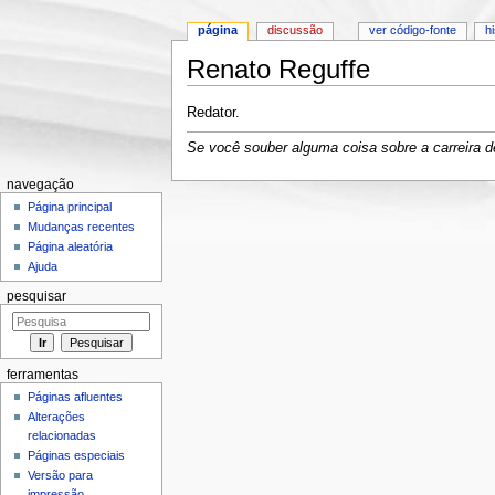
página
discussão
ver código-fonte
h
Renato Reguffe
Ir para:
navegação
,
pesquisa
Redator.
Se você souber alguma coisa sobre a carreira de
navegação
Página principal
Mudanças recentes
Página aleatória
Ajuda
pesquisar
ferramentas
Páginas afluentes
Alterações
relacionadas
Páginas especiais
Versão para
impressão