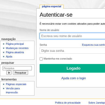
página especial
Autenticar-se
Ir para:
navegação
,
pesquisa
É necessário estar com cookies ativados para poder auten
Nome de usuário
navegação
Página principal
Senha
Esqueceu sua senh
Mudanças recentes
Página aleatória
Ajuda
Mantenha-me conectado
pesquisar
Ajuda com o login
ferramentas
Páginas especiais
Versão para
impressão
Política de privacidade
Sobre Janelap