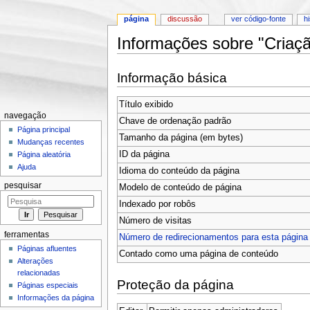
página
discussão
ver código-fonte
h
Informações sobre "Criaç
Ir para:
navegação
,
pesquisa
Informação básica
Título exibido
navegação
Chave de ordenação padrão
Página principal
Tamanho da página (em bytes)
Mudanças recentes
ID da página
Página aleatória
Ajuda
Idioma do conteúdo da página
pesquisar
Modelo de conteúdo de página
Indexado por robôs
Número de visitas
ferramentas
Número de redirecionamentos para esta página
Páginas afluentes
Contado como uma página de conteúdo
Alterações
relacionadas
Proteção da página
Páginas especiais
Informações da página