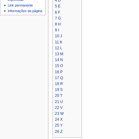
4
D
Link permanente
5
E
Informações da página
6
F
7
G
8
H
9
I
10
J
11
K
12
L
13
M
14
N
15
O
16
P
17
Q
18
R
19
S
20
T
21
U
22
V
23
W
24
X
25
Y
26
Z