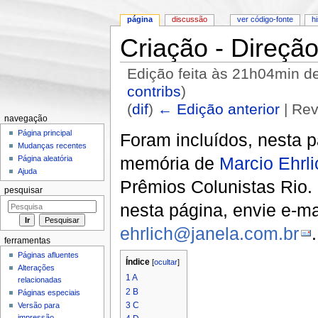
página
discussão
ver código-fonte
h
Criação - Direção
Edição feita às 21h04min d
contribs
)
(
dif
)
← Edição anterior
| Rev
navegação
Ir para:
navegação
,
pesquisa
Página principal
Foram incluídos, nesta 
Mudanças recentes
memória de
Marcio Ehrli
Página aleatória
Ajuda
Prêmios Colunistas Rio.
pesquisar
nesta página, envie e-ma
ehrlich@janela.com.br
.
ferramentas
Páginas afluentes
Índice
[
ocultar
]
Alterações
1
A
relacionadas
2
B
Páginas especiais
3
C
Versão para
impressão