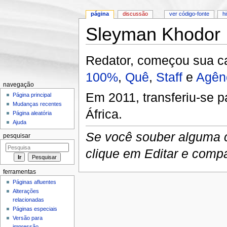
página
discussão
ver código-fonte
h
Sleyman Khodor
Ir para:
navegação
,
pesquisa
Redator, começou sua ca
100%
,
Quê
,
Staff
e
Agên
navegação
Em 2011, transferiu-se 
Página principal
Mudanças recentes
África.
Página aleatória
Ajuda
Se você souber alguma co
pesquisar
clique em Editar e comp
ferramentas
Páginas afluentes
Alterações
relacionadas
Páginas especiais
Versão para
impressão