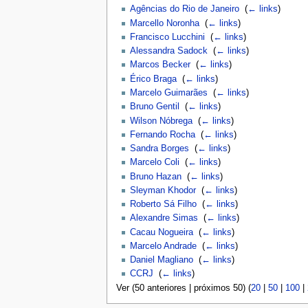
Agências do Rio de Janeiro
‎
(
← links
)
Marcello Noronha
‎
(
← links
)
Francisco Lucchini
‎
(
← links
)
Alessandra Sadock
‎
(
← links
)
Marcos Becker
‎
(
← links
)
Érico Braga
‎
(
← links
)
Marcelo Guimarães
‎
(
← links
)
Bruno Gentil
‎
(
← links
)
Wilson Nóbrega
‎
(
← links
)
Fernando Rocha
‎
(
← links
)
Sandra Borges
‎
(
← links
)
Marcelo Coli
‎
(
← links
)
Bruno Hazan
‎
(
← links
)
Sleyman Khodor
‎
(
← links
)
Roberto Sá Filho
‎
(
← links
)
Alexandre Simas
‎
(
← links
)
Cacau Nogueira
‎
(
← links
)
Marcelo Andrade
‎
(
← links
)
Daniel Magliano
‎
(
← links
)
CCRJ
‎
(
← links
)
Ver (50 anteriores | próximos 50) (
20
|
50
|
100
|