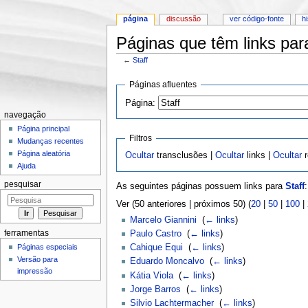
página
discussão
ver código-fonte
h
Páginas que têm links para
←
Staff
Ir para:
navegação
,
pesquisa
Páginas afluentes
Página:
navegação
Página principal
Filtros
Mudanças recentes
Página aleatória
Ocultar
transclusões |
Ocultar
links |
Ocultar
r
Ajuda
pesquisar
As seguintes páginas possuem links para
Staff
:
Ver (50 anteriores | próximos 50) (
20
|
50
|
100
|
Marcelo Giannini
‎
(
← links
)
ferramentas
Paulo Castro
‎
(
← links
)
Páginas especiais
Cahique Equi
‎
(
← links
)
Versão para
Eduardo Moncalvo
‎
(
← links
)
impressão
Kátia Viola
‎
(
← links
)
Jorge Barros
‎
(
← links
)
Silvio Lachtermacher
‎
(
← links
)